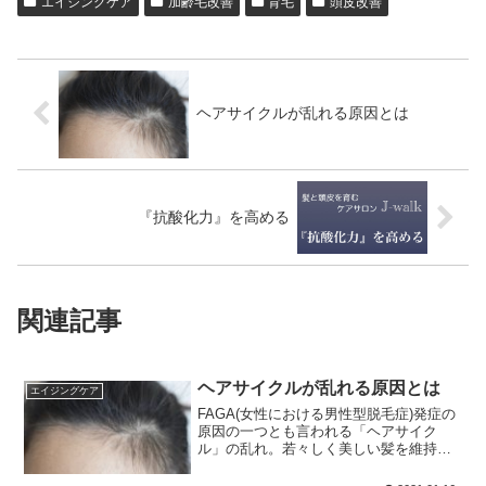
エイジングケア
加齢毛改善
育毛
頭皮改善
ヘアサイクルが乱れる原因とは
『抗酸化力』を高める
関連記事
ヘアサイクルが乱れる原因とは
エイジングケア
FAGA(女性における男性型脱毛症)発症の
原因の一つとも言われる「ヘアサイク
ル」の乱れ。若々しく美しい髪を維持す
るために、正常なヘアサイクル(毛周期)を
保つ事は、率先して取り組むべき課題と