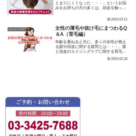
とまりにくくなった・・・」というお悩
みをお持ちの方の多くは、頭皮を触って
みると硬くて動きが鈍い傾向にありま
す。これは、頭皮が血行不良を起こして
2023.03.11
いるサインでもあり、正常な育毛環境を
保てなくなっている状態です。
女性の薄毛や抜け毛にまつわるQ
エイジングケア
＆A（育毛編）
年齢を重ねると共に、多くの女性が抱え
る髪や頭皮に関する疑問とは・・・。髪
と頭皮のエイジングケアに関する育毛の
基礎知識をまとめてみました。Q育毛と
2024.02.26
は？A 頭皮の環境を整え血流を促し、毛
根にある毛母細胞の分裂・増殖を活性化
することで、ヘアサイク...