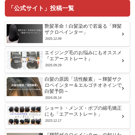
「公式サイト」投稿一覧
艶髪革命！白髪染めで若返る「輝髪
ザクロペインター」
2025.12.09
エイジング毛のお悩みにもオススメ
『エアーストレート』
2025.09.29
白髪の原因「活性酸素」～輝髪ザク
ロペインター＆エルゴチオネインで
白髪予防～
2024.05.14
ショート・メンズ・ボブの縮毛矯正
にも「エアーストレート」
2023.12.17
『輝髪ザクロペインター』の知りた