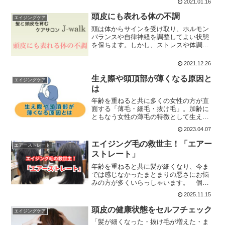
2021.01.16
なります。ヘアサイクルが乱れる“原
因”【ホルモンバラ...
頭皮にも表れる体の不調
エイジングケア
頭は体からサインを受け取り、ホルモン
バランスや自律神経を調整してよい状態
を保ちます。しかし、ストレスや体調を
崩したりすると身体が不調のサインを送
る事で、血流をコントロールしている交
2021.12.26
感神経や運動神経が過度に反応したり、
筋肉を緊張させる事で血行障害を起こす
生え際や頭頂部が薄くなる原因と
エイジングケア
為、頭皮の硬化を引き起こします。
は
年齢を重ねると共に多くの女性の方が直
面する「薄毛・細毛・抜け毛」。加齢に
ともなう女性の薄毛の特徴として生え際
から頭頂部・側頭部にかけて広い範囲で
2023.04.07
ハリコシの失われた細く柔らかい髪の毛
が多く生えるようになります。女性の薄
エイジング毛の救世主！「エアー
エアーストレート
毛の多くはホルモンバランスの変動によ
ストレート」
ってヘアサイクルが乱れる事で毛髪、髪
質に変化が表れます。
年齢を重ねると共に髪が細くなり、今ま
では感じなかったまとまりの悪さにお悩
みの方が多くいらっしゃいます。 個人
差はありますが、35歳あたりを過ぎたく
2025.11.15
らいから徐々にお悩みとして実感をする
方が多いようです。 うねり・チリつ
頭皮の健康状態をセルフチェック
エイジングケア
き・パサつきなど、これま...
「髪が細くなった・抜け毛が増えた・ま